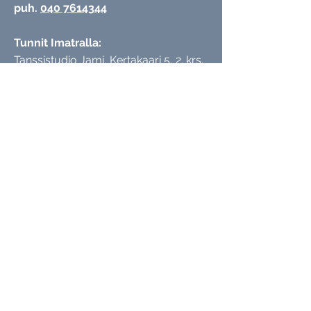
puh.
040 7614344
Tunnit Imatralla:
Tanssistudio Jami,
Kertakaari 5, 2. krs.
55100 Imatra
Tunnit Lappeenrannassa:
Ihana Studio, Valtakatu 45, katutaso,
53100 Lappeenranta
Tmi Anniina Ojala | Tietosuojarekisteri
SEURAA SOSIAALISESSA MEDIASSA
© 2022 Aniina Ojala
Wix.com