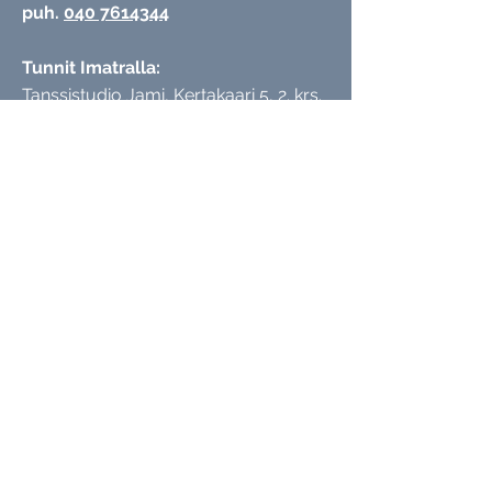
puh.
040 7614344
Tunnit Imatralla:
Tanssistudio Jami,
Kertakaari 5, 2. krs.
55100 Imatra
Tunnit Lappeenrannassa:
Ihana Studio, Valtakatu 45, katutaso,
53100 Lappeenranta
Tmi Anniina Ojala | Tietosuojarekisteri
SEURAA SOSIAALISESSA MEDIASSA
© 2022 Aniina Ojala
Wix.com