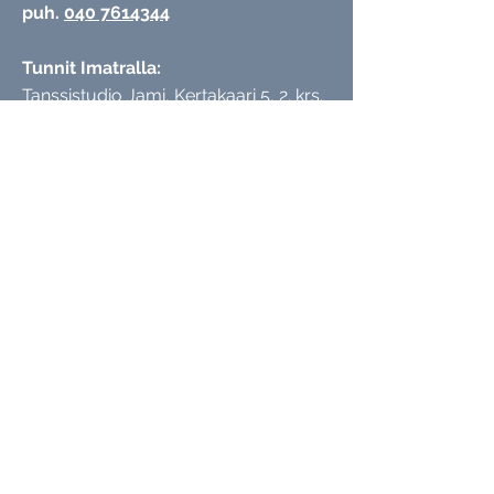
puh.
040 7614344
Tunnit Imatralla:
Tanssistudio Jami,
Kertakaari 5, 2. krs.
55100 Imatra
Tunnit Lappeenrannassa:
Ihana Studio, Valtakatu 45, katutaso,
53100 Lappeenranta
Tmi Anniina Ojala | Tietosuojarekisteri
SEURAA SOSIAALISESSA MEDIASSA
© 2022 Aniina Ojala
Wix.com