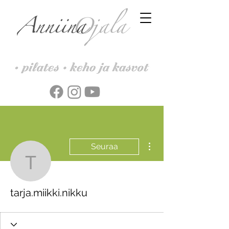
Lisää toimintoja
Seuraa
tarja.miikki.nikku
tarja.miikki.nikku