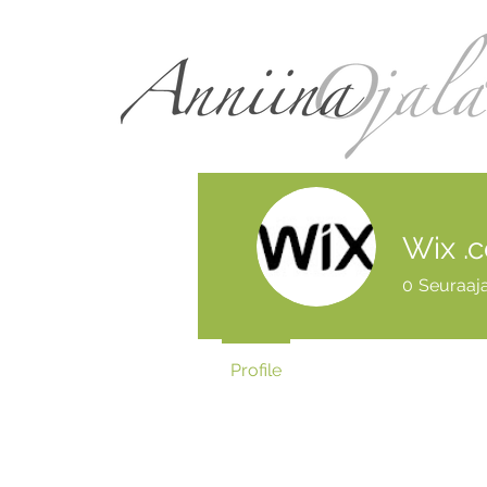
Wix .
0
Seuraaj
Profile