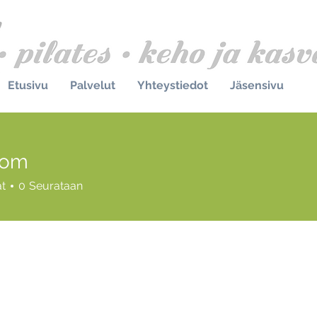
Etusivu
Palvelut
Yhteystiedot
Jäsensivu
com
at
0
Seurataan