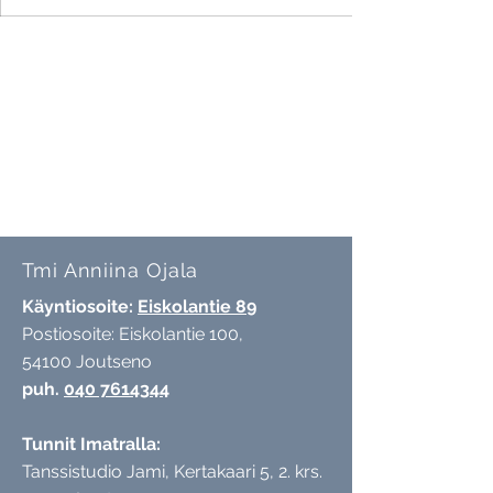
Tmi Anniina Ojala
Käyntiosoite:
Eiskolantie 89
Postiosoite: Eiskolantie 100,
54100 Joutseno
puh.
040 7614344
Tunnit Imatralla:
Tanssistudio Jami,
Kertakaari 5, 2. krs.