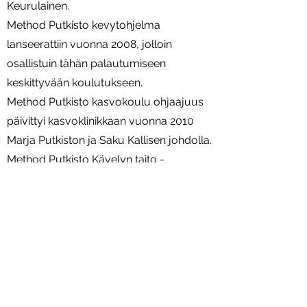
Keurulainen.
Method Putkisto kevytohjelma
lanseerattiin vuonna 2008, jolloin
osallistuin tähän palautumiseen
keskittyvään koulutukseen.
Method Putkisto kasvokoulu ohjaajuus
päivittyi kasvoklinikkaan vuonna 2010
Marja Putkiston ja Saku Kallisen johdolla.
Method Putkisto Kävelyn taito -
koulutukseen osallistuin vuonna 2016.
Vuonna 2014 kävin kahden päivän
Spiraalistabilaatio koulutuksen Tiina
Arrankosken opissa.
Pilates laitekoulutus Wunda chair ja
Reformer -laitteilla syksyllä 2022
kouluttajana Yvonne Vauhkonen