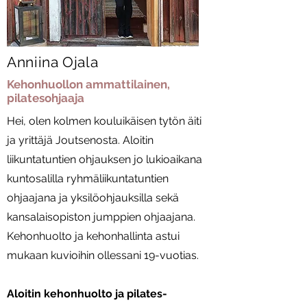
Anniina Ojala
Kehonhuollon ammattilainen,
pilatesohjaaja
Hei, olen kolmen kouluikäisen tytön äiti
ja yrittäjä Joutsenosta. Aloitin
liikuntatuntien ohjauksen jo lukioaikana
kuntosalilla ryhmäliikuntatuntien
ohjaajana ja yksilöohjauksilla sekä
kansalaisopiston jumppien ohjaajana.
Kehonhuolto ja kehonhallinta astui
mukaan kuvioihin ollessani 19-vuotias.
Aloitin kehonhuolto ja pilates-