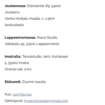
Joutsenossa
:
Eiskolantie 89, 54100
Joutseno
Vanha hirsitalo maalla, n. 2,5km
keskustasta
Lappeenrannassa:
Ihana Studio,
Valtakatu 45, 53100 Lappeenranta
Imatralla
:
Tanssistudio Jami, Kertakaari
5, 55100 Imatra
Oranssi sali, 2.krs
Etätunnit:
Zoomin kautta
Puh.
0407614344
Sähköposti:
tmianniinaojala@gmail.com