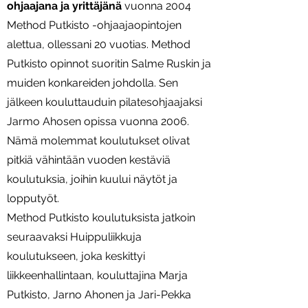
ohjaajana ja yrittäjänä
vuonna 2004
Method Putkisto -ohjaajaopintojen
alettua, ollessani 20 vuotias. Method
Putkisto opinnot suoritin Salme Ruskin ja
muiden konkareiden johdolla. Sen
jälkeen kouluttauduin pilatesohjaajaksi
Jarmo Ahosen opissa vuonna 2006.
Nämä molemmat koulutukset olivat
pitkiä vähintään vuoden kestäviä
koulutuksia, joihin kuului näytöt ja
lopputyöt.
Method Putkisto koulutuksista jatkoin
seuraavaksi Huippuliikkuja
koulutukseen, joka keskittyi
liikkeenhallintaan, kouluttajina Marja
Putkisto, Jarno Ahonen ja Jari-Pekka