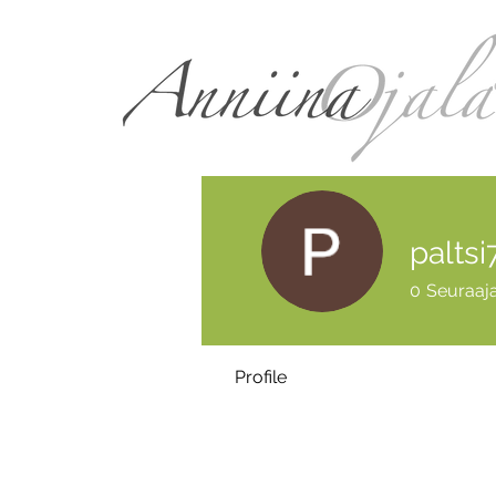
paltsi
0
Seuraaj
Profile