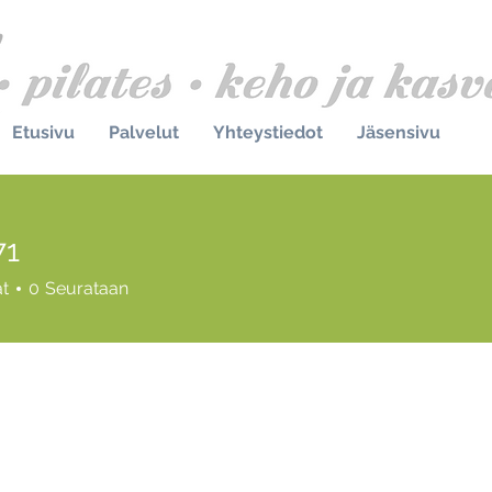
Etusivu
Palvelut
Yhteystiedot
Jäsensivu
71
at
0
Seurataan