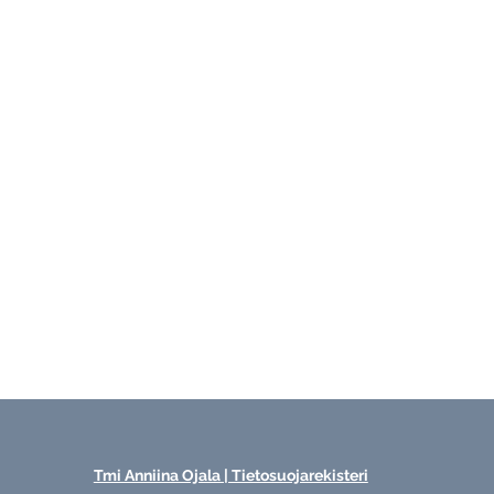
Tmi Anniina Ojala | Tietosuojarekisteri