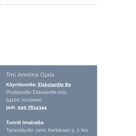
Tmi Anniina Ojala
Käyntiosoite:
Eiskolantie 89
Postiosoite: Eiskolantie 100,
54100 Joutseno
puh.
040 7614344
Tunnit Imatralla:
Tanssistudio Jami,
Kertakaari 5, 2. krs.