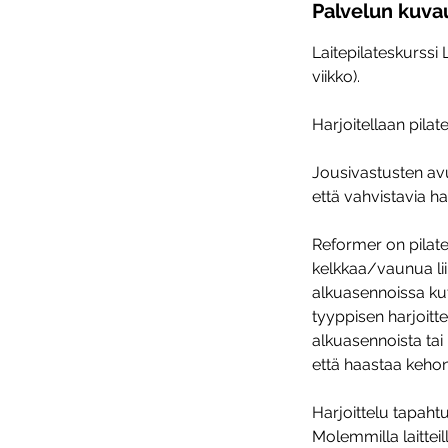
a
Palvelun kuva
a
Laitepilateskurssi
2
viikko).
4
.
Harjoitellaan pilate
8
.
Jousivastusten av
että vahvistavia ha
Reformer on pilates
kelkkaa/vaunua liik
alkuasennoissa kut
tyyppisen harjoittel
alkuasennoista tai
että haastaa kehon
Harjoittelu tapaht
Molemmilla laitteil