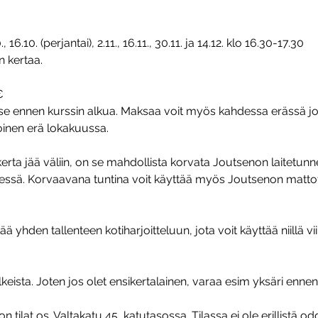
10., 16.10. (perjantai), 2.11., 16.11., 30.11. ja 14.12. klo 16.30-17.30
 kertaa.
€
se ennen kurssin alkua. Maksaa voit myös kahdessa erässä j
oinen erä lokakuussa.
kerta jää väliin, on se mahdollista korvata Joutsenon laitetun
essä. Korvaavana tuntina voit käyttää myös Joutsenon mattot
ä yhden tallenteen kotiharjoitteluun, jota voit käyttää niillä vii
alkeista. Joten jos olet ensikertalainen, varaa esim yksäri ennen
n tilat os. Valtakatu 45, katutasossa. Tilassa ei ole erillistä od