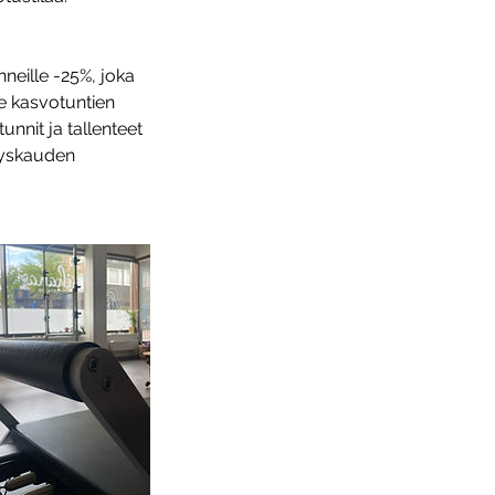
neille -25%, joka
le kasvotuntien
tunnit ja tallenteet
syyskauden