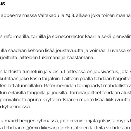
us
 Lappeenrannassa Valtakadulla 24.8. alkaen joka toinen maanan
s reformerilla, tornilla ja spinecorrector kaarilla sekä pienvälin
ulla saadaan kehoon lisää joustavuutta ja voimaa. Luvassa s
rjoitteita laitteiden tukemana ja haastamana.
 laitteista tunnetuin ja yleisin. Laitteessa on jousivastus, jota
utetaan joko käsin tai jaloin. Laitteen päällä tehdään harjoittei
en lattiatunneillakin. Reformereiden tornipäädyt mahdollistav
un erilaisilla tangoilla ja jousilla. Torniharjoitteet tehdään alust
 pienvälineitä apuna käyttäen. Kaaren muoto lisää liikkuvuutta
 kytkennöissä.
uu max 6 hengen ryhmässä, jolloin voin ohjata jokaista myös h
la tehdään n.30min liikesarja jonka jälkeen laitteita vaihdetaan.