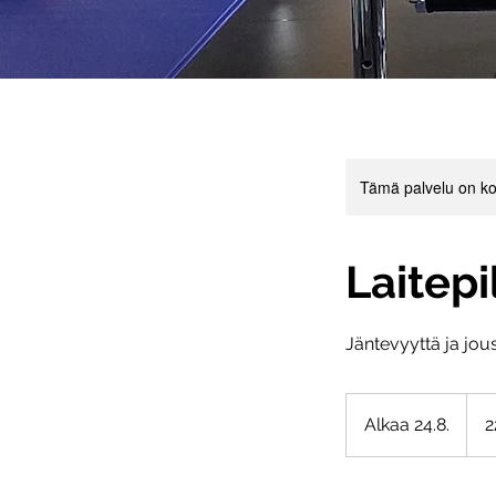
Tämä palvelu on ko
Laitep
Jäntevyyttä ja jo
225e
laskul
Alkaa 24.8.
A
2
l
k