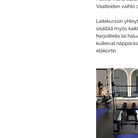
Vaatteiden vaihto on
Laitekurssin yhtey
sisältää myös kaik
harjoitteita tai hal
kulkevat näppäräst
etäkortin.