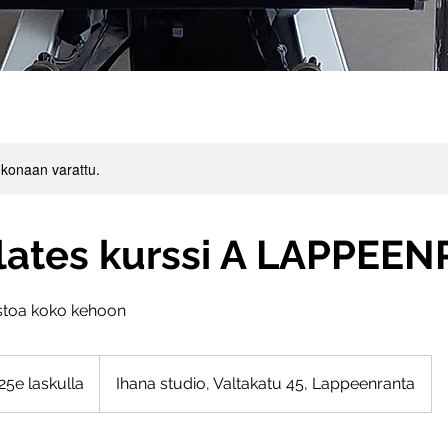
konaan varattu.
ilates kurssi A LAPPEE
ustoa koko kehoon
la
25e laskulla
Ihana studio, Valtakatu 45, Lappeenranta