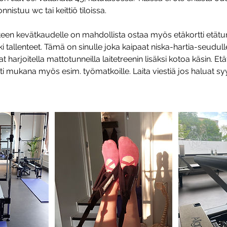
nistuu wc tai keittiö tiloissa.
teen kevätkaudelle on mahdollista ostaa myös etäkortti etätun
ki tallenteet. Tämä on sinulle joka kaipaat niska-hartia-seudul
uat harjoitella mattotunneilla laitetreenin lisäksi kotoa käsin. Etä
i mukana myös esim. työmatkoille. Laita viestiä jos haluat 