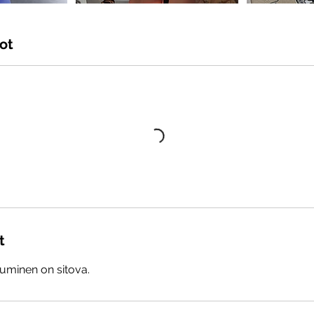
ot
t
tuminen on sitova.