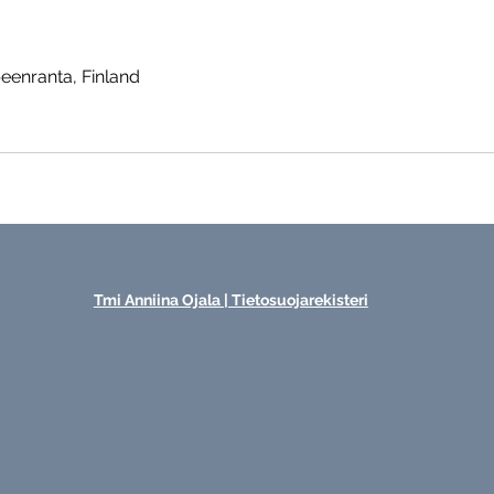
eenranta, Finland
Tmi Anniina Ojala | Tietosuojarekisteri