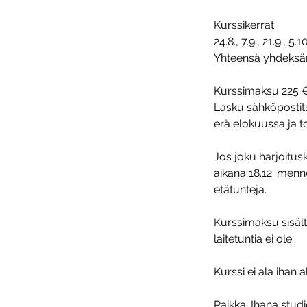
Kurssikerrat:
24.8., 7.9., 21.9., 5.
Yhteensä yhdeksän
Kurssimaksu 225 
Lasku sähköpostit
erä elokuussa ja t
Jos joku harjoitus
aikana 18.12. menn
etätunteja.
Kurssimaksu sisältä
laitetuntia ei ole.
Kurssi ei ala ihan 
Paikka: Ihana studio