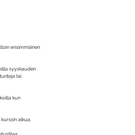
olloin ensimmäinen
neilla syyskauden
unteja tai
koilla kun
 kurssin alkua.
otustilaa.