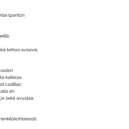
tai (pariton
eillä.
ekä kehoa avaavia
 vasten
ta kaikissa
at cadillac
alla eri
 ja sekä avustaa
enkilökohtaisesti.