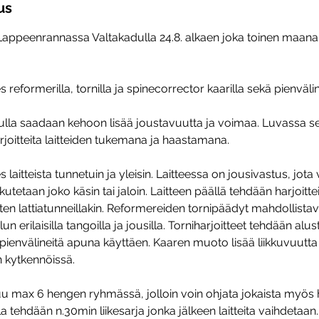
us
 Lappeenrannassa Valtakadulla 24.8. alkaen joka toinen maanan
s reformerilla, tornilla ja spinecorrector kaarilla sekä pienvälin
ulla saadaan kehoon lisää joustavuutta ja voimaa. Luvassa s
rjoitteita laitteiden tukemana ja haastamana.
 laitteista tunnetuin ja yleisin. Laitteessa on jousivastus, jota
utetaan joko käsin tai jaloin. Laitteen päällä tehdään harjoittei
en lattiatunneillakin. Reformereiden tornipäädyt mahdollistav
un erilaisilla tangoilla ja jousilla. Torniharjoitteet tehdään alust
 pienvälineitä apuna käyttäen. Kaaren muoto lisää liikkuvuutta
 kytkennöissä.
uu max 6 hengen ryhmässä, jolloin voin ohjata jokaista myös h
la tehdään n.30min liikesarja jonka jälkeen laitteita vaihdetaan.