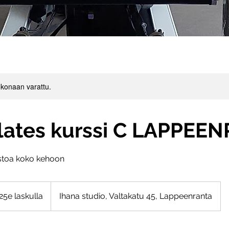
konaan varattu.
ilates kurssi C LAPPEE
ustoa koko kehoon
la
25e laskulla
Ihana studio, Valtakatu 45, Lappeenranta