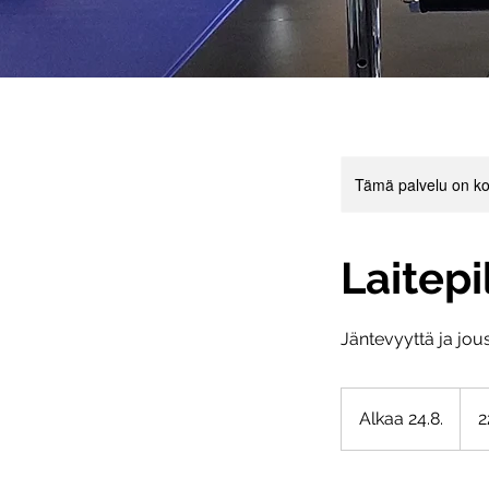
Tämä palvelu on ko
Laitep
Jäntevyyttä ja jo
225e
laskul
Alkaa 24.8.
A
2
l
k