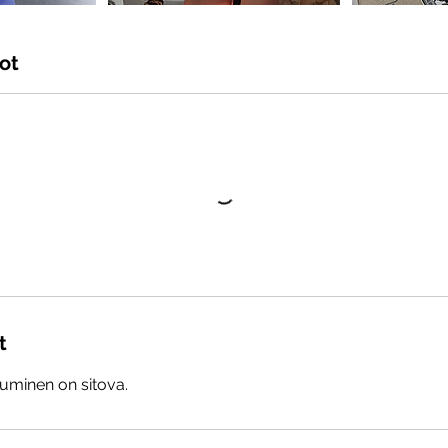
ot
t
tuminen on sitova.