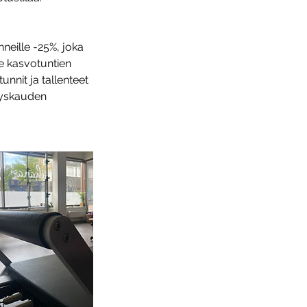
neille -25%, joka
le kasvotuntien
tunnit ja tallenteet
syyskauden