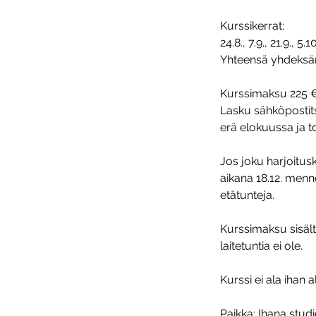
Kurssikerrat:
24.8., 7.9., 21.9., 5.
Yhteensä yhdeksän
Kurssimaksu 225 
Lasku sähköpostit
erä elokuussa ja t
Jos joku harjoitus
aikana 18.12. menn
etätunteja.
Kurssimaksu sisältä
laitetuntia ei ole.
Kurssi ei ala ihan 
Paikka: Ihana studio