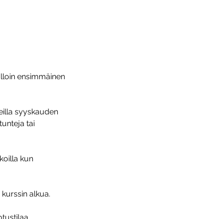
olloin ensimmäinen
neilla syyskauden
unteja tai
koilla kun
 kurssin alkua.
otustilaa.