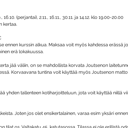
10., 16.10. (perjantai), 2.11., 16.11., 30.11. ja 14.12. klo 19.00-20.00
 kertaa.
€
se ennen kurssin alkua. Maksaa voit myös kahdessa erässä j
oinen erä lokakuussa.
kerta jää väliin, on se mahdollista korvata Joutsenon laitetun
essä. Korvaavana tuntina voit käyttää myös Joutsenon mattot
ä yhden tallenteen kotiharjoitteluun, jota voit käyttää niillä vii
alkeista. Joten jos olet ensikertalainen, varaa esim yksäri ennen
n tilat os. Valtakatu 45, katutasossa. Tilassa ei ole erillistä od