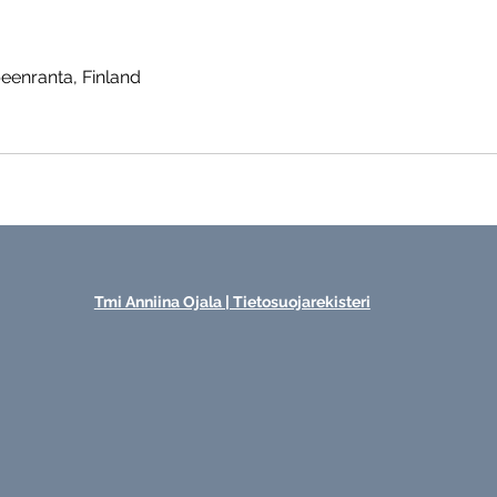
eenranta, Finland
Tmi Anniina Ojala | Tietosuojarekisteri