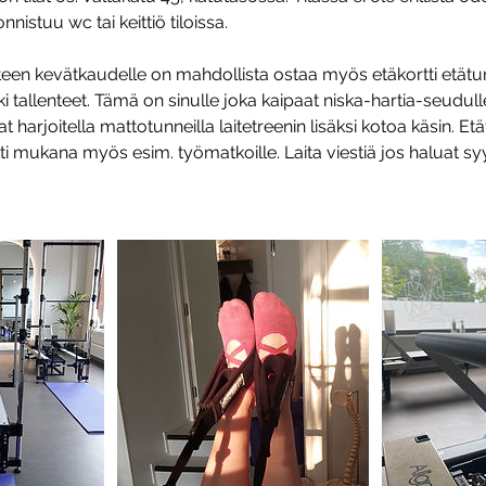
nistuu wc tai keittiö tiloissa.
teen kevätkaudelle on mahdollista ostaa myös etäkortti etätun
ki tallenteet. Tämä on sinulle joka kaipaat niska-hartia-seudul
uat harjoitella mattotunneilla laitetreenin lisäksi kotoa käsin. Etä
i mukana myös esim. työmatkoille. Laita viestiä jos haluat 