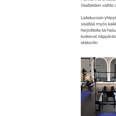
Vaatteiden vaihto on
Laitekurssin yhtey
sisältää myös kaik
harjoitteita tai hal
kulkevat näppäräst
etäkortin.