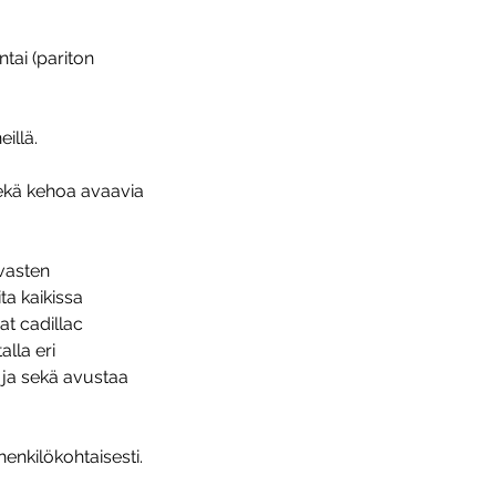
tai (pariton
eillä.
ekä kehoa avaavia
 vasten
ta kaikissa
at cadillac
alla eri
 ja sekä avustaa
enkilökohtaisesti.