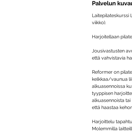
a
Palvelun kuva
a
Laitepilateskurssi
2
viikko).
4
.
Harjoitellaan pilate
8
.
Jousivastusten av
että vahvistavia ha
Reformer on pilates
kelkkaa/vaunua liik
alkuasennoissa kut
tyyppisen harjoittel
alkuasennoista tai
että haastaa kehon
Harjoittelu tapaht
Molemmilla laitteil